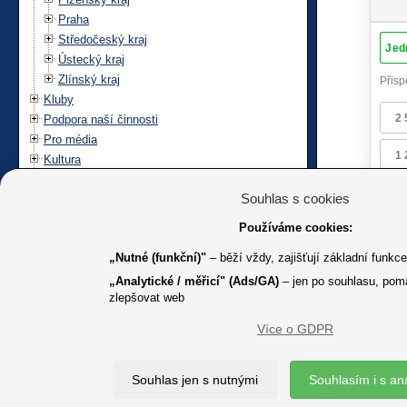
Praha
Středočeský kraj
Ústecký kraj
Zlínský kraj
Kluby
Podpora naší činnosti
Pro média
Kultura
Projekty
Souhlas s cookies
Používáme cookies:
„Nutné (funkční)"
– běží vždy, zajišťují základní funkc
„Analytické / měřicí" (Ads/GA)
– jen po souhlasu, pom
zlepšovat web
Více o GDPR
K jakémuk
Souhlas jen s nutnými
Souhlasím i s an