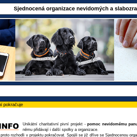
Sjednocená organizace nevidomých a slabozr
ní pokračuje
Unikátní charitativní pivní projekt -
pomoc nevidomému panu
němu přidávají i další spolky a organizace.
 proto rozhodli v projektu pokračovat. Spojili se již dříve se Sjednocenou o