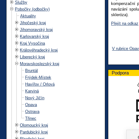
Služby
kompenzační po
Pobočky (odbočky)
navázání spolu
skleróza).
Aktuality
Jihočeský kraj
Přejít na odkaz
Jihomoravský kraj
Karlovarský kraj
Kraj Vysočina
V rubrice Opa
Královéhradecký kraj
Liberecký kraj
Moravskoslezský kraj
Bruntál
Podpora
Frýdek-Místek
Havířov / Orlová
Karviná
Nový Jičín
Opava
Ostrava
Třinec
Olomoucký kraj
Pardubický kraj
Plzeňský kraj