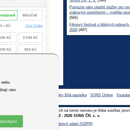
SONS ČR, z. s.
(596)
Pomozte nám zlepšit služby pro os
zrakovým postižením – vyplňte pro
(565)
Filmový festival o lidských právech
2026
(497)
e webu
áhají nám
Facebook SONS
Facebook sbírky Bílá pastelka
SONS Online
Youtub
oliv užití textů a obrázků uvedených na tomto serveru je třeba souhlas prov
Copyright © 2012 - 2026 SONS ČR, z. s.
alytickými
Ochrana osobních údajů (GDPR)