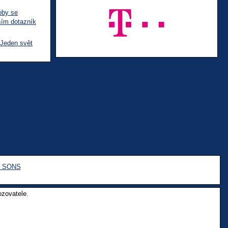
oby se
sím dotazník
 Jeden svět
e SONS
ozovatele.