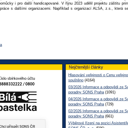
můcky i pro další handicapované. V říjnu 2023 udělil projektu záštitu pri
práce s dalšími organizacemi. Například s organizací ALSA, z.s., která 
va
Nejčtenější články
Hlasování veřejnosti o Cenu veřejno
Číslo sbírkového účtu
spuštěno
(4164)
8888332222 / 0800
03/2026 Informace a odpovědi ze So
poradny SONS Praha
(1091)
04/2026 Informace a odpovědi ze So
poradny SONS Praha
(729)
02/2026 Informace a odpovědi ze So
poradny SONS Praha
(661)
Výběrové řízení na pozici Asistent/