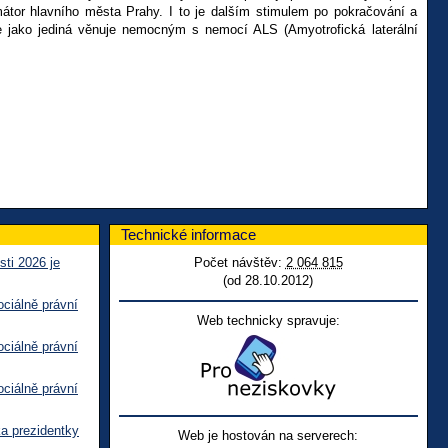
mátor hlavního města Prahy. I to je dalším stimulem po pokračování a
se jako jediná věnuje nemocným s nemocí ALS (Amyotrofická laterální
Technické informace
sti 2026 je
Počet návštěv:
2 064 815
(od 28.10.2012)
ciálně právní
Web technicky spravuje:
ciálně právní
ciálně právní
ka prezidentky
Web je hostován na serverech: