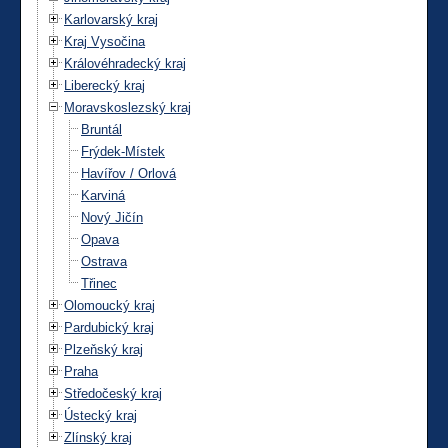
Karlovarský kraj
Kraj Vysočina
Královéhradecký kraj
Liberecký kraj
Moravskoslezský kraj
Bruntál
Frýdek-Místek
Havířov / Orlová
Karviná
Nový Jičín
Opava
Ostrava
Třinec
Olomoucký kraj
Pardubický kraj
Plzeňský kraj
Praha
Středočeský kraj
Ústecký kraj
Zlínský kraj