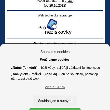
Počet návštěv:
2 068 445
(od 28.10.2012)
Web technicky spravuje:
Web je hostován na serverech:
Souhlas s cookies
Používáme cookies:
„Nutné (funkční)"
– běží vždy, zajišťují základní funkce webu
„Analytické / měřicí" (Ads/GA)
– jen po souhlasu, pomáhají
nám zlepšovat web
Facebook SONS
Facebook sbírky Bílá pastelka
SONS
Více o GDPR
Online
Youtube SONS
K jakémukoliv užití textů a obrázků uvedených na tomto serveru je
Souhlas jen s nutnými
třeba souhlas provozovatele.
Copyright © 2012 - 2026 SONS ČR, z. s.