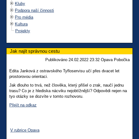
Kluby
Podpora naší činnosti
Pro média
Kultura
Projekty
Jak najít správnou cestu
Publikováno 24.02.2022 23:32 Opava Pobočka
Edita Janková z ostravského Tyfloservisu učí přes dvacet let
prostorovou orientaci.
Jak dlouho to trvá, než člověka, který přišel o zrak, naučí jednu
trasu? Co je z hlediska nácviku nejobtížnější? Odpovědi nejen na
tyo otázky se dozvíte v tomto rozhovoru.
Přejít na odkaz
V rubrice Opava