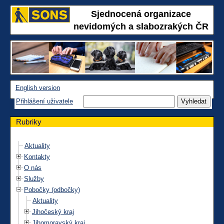
Sjednocená organizace
nevidomých a slabozrakých ČR
English version
Přihlášení uživatele
Rubriky
Aktuality
Kontakty
O nás
Služby
Pobočky (odbočky)
Aktuality
Jihočeský kraj
Jihomoravský kraj