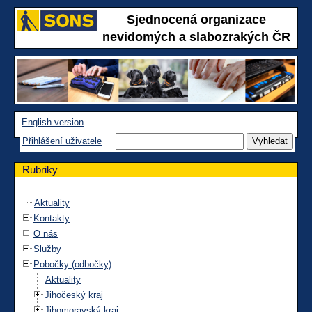
Sjednocená organizace
nevidomých a slabozrakých ČR
English version
Přihlášení uživatele
Rubriky
Aktuality
Kontakty
O nás
Služby
Pobočky (odbočky)
Aktuality
Jihočeský kraj
Jihomoravský kraj