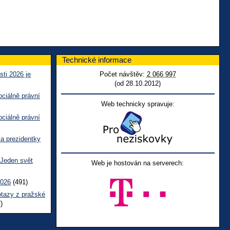
Technické informace
sti 2026 je
Počet návštěv:
2 066 997
(od 28.10.2012)
ciálně právní
Web technicky spravuje:
ciálně právní
ka prezidentky
 Jeden svět
Web je hostován na serverech:
2026
(491)
otazy z pražské
)