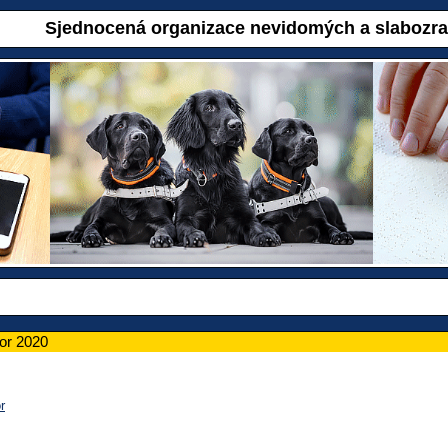
Sjednocená organizace nevidomých a slabozr
nor 2020
r