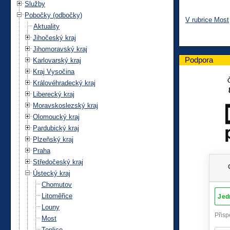
Služby
Pobočky (odbočky)
V rubrice Most
Aktuality
Jihočeský kraj
Jihomoravský kraj
Podpora
Karlovarský kraj
Kraj Vysočina
Královéhradecký kraj
Liberecký kraj
Moravskoslezský kraj
Olomoucký kraj
Pardubický kraj
Plzeňský kraj
Praha
Středočeský kraj
Ústecký kraj
Chomutov
Litoměřice
Louny
Most
Teplice