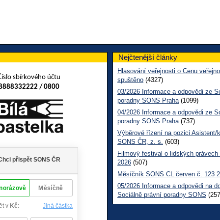
Nejčtenější články
Hlasování veřejnosti o Cenu veřejno
Číslo sbírkového účtu
spuštěno
(4327)
8888332222 / 0800
03/2026 Informace a odpovědi ze So
poradny SONS Praha
(1099)
04/2026 Informace a odpovědi ze So
poradny SONS Praha
(737)
Výběrové řízení na pozici Asistent/
SONS ČR, z. s.
(603)
Filmový festival o lidských právech
2026
(507)
Měsíčník SONS CL červen č. 123 
05/2026 Informace a odpovědi na d
Sociálně právní poradny SONS
(257