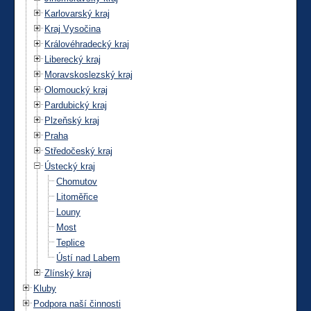
Karlovarský kraj
Kraj Vysočina
Královéhradecký kraj
Liberecký kraj
Moravskoslezský kraj
Olomoucký kraj
Pardubický kraj
Plzeňský kraj
Praha
Středočeský kraj
Ústecký kraj
Chomutov
Litoměřice
Louny
Most
Teplice
Ústí nad Labem
Zlínský kraj
Kluby
Podpora naší činnosti