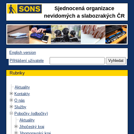
Sjednocená organizace
nevidomých a slabozrakých ČR
English version
Přihlášení uživatele
Rubriky
Aktuality
Kontakty
O nás
Služby
Pobočky (odbočky)
Aktuality
Jihočeský kraj
Jihomoravský kraj