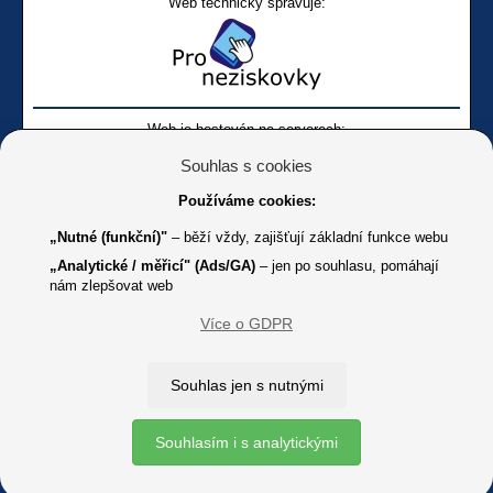
Web technicky spravuje:
Web je hostován na serverech:
Souhlas s cookies
Používáme cookies:
„Nutné (funkční)"
– běží vždy, zajišťují základní funkce webu
„Analytické / měřicí" (Ads/GA)
– jen po souhlasu, pomáhají
nám zlepšovat web
Facebook SONS
Facebook sbírky Bílá pastelka
SONS
Více o GDPR
Online
Youtube SONS
K jakémukoliv užití textů a obrázků uvedených na tomto serveru je
Souhlas jen s nutnými
třeba souhlas provozovatele.
Copyright © 2012 - 2026 SONS ČR, z. s.
Souhlasím i s analytickými
Ochrana osobních údajů (GDPR)