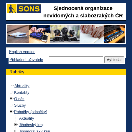
Sjednocená organizace
nevidomých a slabozrakých ČR
English version
Přihlášení uživatele
Rubriky
Aktuality
Kontakty
O nás
Služby
Pobočky (odbočky)
Aktuality
Jihočeský kraj
Jihomoravský kraj