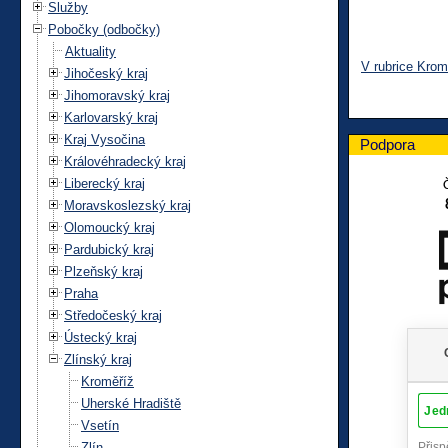
Služby
Pobočky (odbočky)
Aktuality
V rubrice Krom
Jihočeský kraj
Jihomoravský kraj
Karlovarský kraj
Kraj Vysočina
Podpora
Královéhradecký kraj
Liberecký kraj
Moravskoslezský kraj
Olomoucký kraj
Pardubický kraj
Plzeňský kraj
Praha
Středočeský kraj
Ústecký kraj
Zlínský kraj
Kroměříž
Uherské Hradiště
Vsetín
Zlín