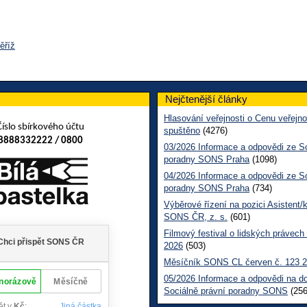
ěříž
Nejčtenější články
Hlasování veřejnosti o Cenu veřejno
Číslo sbírkového účtu
spuštěno
(4276)
8888332222 / 0800
03/2026 Informace a odpovědi ze So
poradny SONS Praha
(1098)
04/2026 Informace a odpovědi ze So
poradny SONS Praha
(734)
Výběrové řízení na pozici Asistent/
SONS ČR, z. s.
(601)
Filmový festival o lidských právech
2026
(503)
Měsíčník SONS CL červen č. 123 
05/2026 Informace a odpovědi na d
Sociálně právní poradny SONS
(256