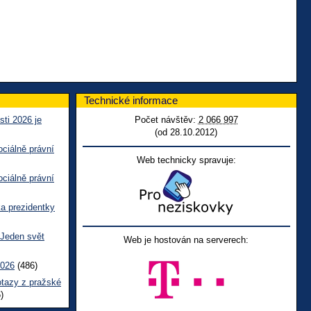
Technické informace
sti 2026 je
Počet návštěv:
2 066 997
(od 28.10.2012)
ciálně právní
Web technicky spravuje:
ciálně právní
ka prezidentky
 Jeden svět
Web je hostován na serverech:
2026
(486)
otazy z pražské
)