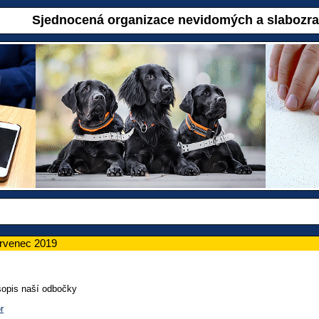
Sjednocená organizace nevidomých a slabozr
ervenec 2019
opis naší odbočky
r