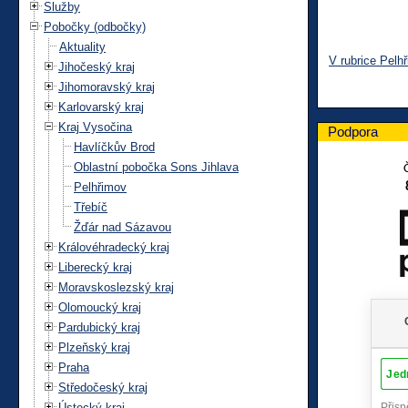
Služby
Pobočky (odbočky)
Aktuality
V rubrice Pelh
Jihočeský kraj
Jihomoravský kraj
Karlovarský kraj
Kraj Vysočina
Podpora
Havlíčkův Brod
Oblastní pobočka Sons Jihlava
Pelhřimov
Třebíč
Žďár nad Sázavou
Královéhradecký kraj
Liberecký kraj
Moravskoslezský kraj
Olomoucký kraj
Pardubický kraj
Plzeňský kraj
Praha
Středočeský kraj
Ústecký kraj