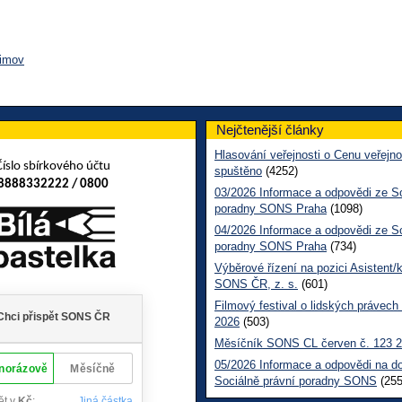
řimov
Nejčtenější články
Hlasování veřejnosti o Cenu veřejno
Číslo sbírkového účtu
spuštěno
(4252)
8888332222 / 0800
03/2026 Informace a odpovědi ze So
poradny SONS Praha
(1098)
04/2026 Informace a odpovědi ze So
poradny SONS Praha
(734)
Výběrové řízení na pozici Asistent/
SONS ČR, z. s.
(601)
Filmový festival o lidských právech
2026
(503)
Měsíčník SONS CL červen č. 123 
05/2026 Informace a odpovědi na d
Sociálně právní poradny SONS
(255