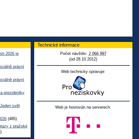
Technické informace
sti 2026 je
Počet návštěv:
2 066 997
(od 28.10.2012)
ciálně právní
Web technicky spravuje:
ciálně právní
ka prezidentky
 Jeden svět
Web je hostován na serverech:
2026
(485)
otazy z pražské
)