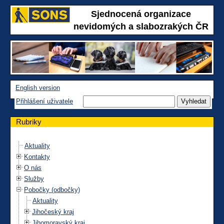
Sjednocená organizace
nevidomých a slabozrakých ČR
English version
Přihlášení uživatele
Rubriky
Aktuality
Kontakty
O nás
Služby
Pobočky (odbočky)
Aktuality
Jihočeský kraj
Jihomoravský kraj