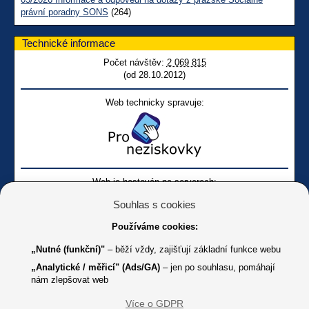
právní poradny SONS
(264)
Technické informace
Počet návštěv:
2 069 815
(od 28.10.2012)
Web technicky spravuje:
Web je hostován na serverech:
Souhlas s cookies
Používáme cookies:
„Nutné (funkční)"
– běží vždy, zajišťují základní funkce webu
„Analytické / měřicí" (Ads/GA)
– jen po souhlasu, pomáhají
nám zlepšovat web
Facebook SONS
Facebook sbírky Bílá pastelka
SONS
Více o GDPR