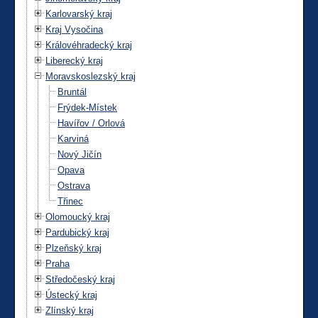
Karlovarský kraj
Kraj Vysočina
Královéhradecký kraj
Liberecký kraj
Moravskoslezský kraj
Bruntál
Frýdek-Místek
Havířov / Orlová
Karviná
Nový Jičín
Opava
Ostrava
Třinec
Olomoucký kraj
Pardubický kraj
Plzeňský kraj
Praha
Středočeský kraj
Ústecký kraj
Zlínský kraj