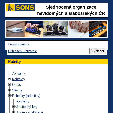
Sjednocená organizace
nevidomých a slabozrakých ČR
English version
Přihlášení uživatele
Rubriky
Aktuality
Kontakty
O nás
Služby
Pobočky (odbočky)
Aktuality
Jihočeský kraj
Jihomoravský kraj