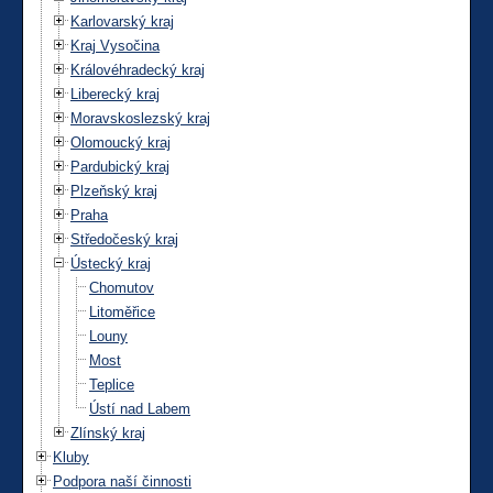
Karlovarský kraj
Kraj Vysočina
Královéhradecký kraj
Liberecký kraj
Moravskoslezský kraj
Olomoucký kraj
Pardubický kraj
Plzeňský kraj
Praha
Středočeský kraj
Ústecký kraj
Chomutov
Litoměřice
Louny
Most
Teplice
Ústí nad Labem
Zlínský kraj
Kluby
Podpora naší činnosti