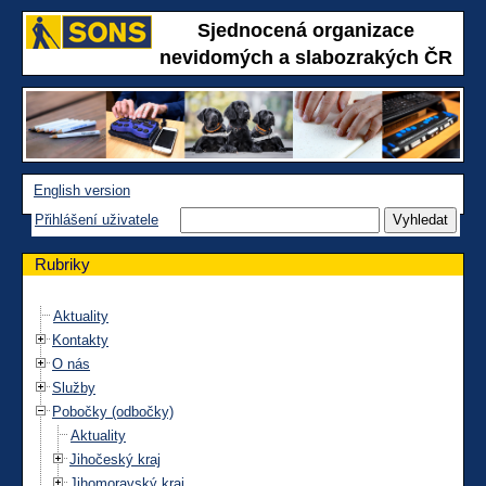
Sjednocená organizace
nevidomých a slabozrakých ČR
English version
Přihlášení uživatele
Rubriky
Aktuality
Kontakty
O nás
Služby
Pobočky (odbočky)
Aktuality
Jihočeský kraj
Jihomoravský kraj