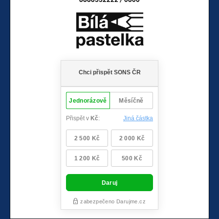
8888332222 / 0800