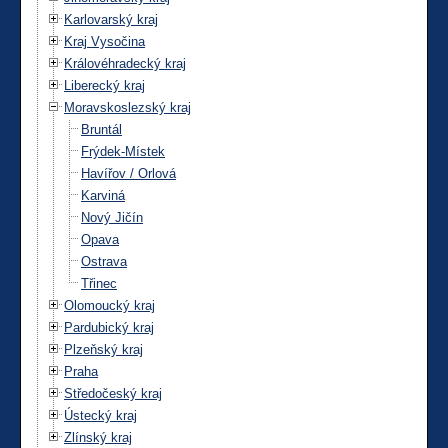
Karlovarský kraj
Kraj Vysočina
Královéhradecký kraj
Liberecký kraj
Moravskoslezský kraj
Bruntál
Frýdek-Místek
Havířov / Orlová
Karviná
Nový Jičín
Opava
Ostrava
Třinec
Olomoucký kraj
Pardubický kraj
Plzeňský kraj
Praha
Středočeský kraj
Ústecký kraj
Zlínský kraj