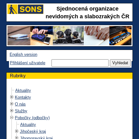
Sjednocená organizace
nevidomých a slabozrakých ČR
English version
Přihlášení uživatele
Rubriky
Aktuality
Kontakty
O nás
Služby
Pobočky (odbočky)
Aktuality
Jihočeský kraj
Jihomoravský kraj