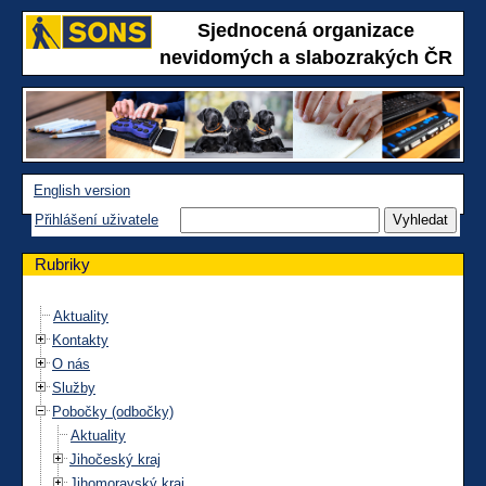
Sjednocená organizace
nevidomých a slabozrakých ČR
English version
Přihlášení uživatele
Rubriky
Aktuality
Kontakty
O nás
Služby
Pobočky (odbočky)
Aktuality
Jihočeský kraj
Jihomoravský kraj