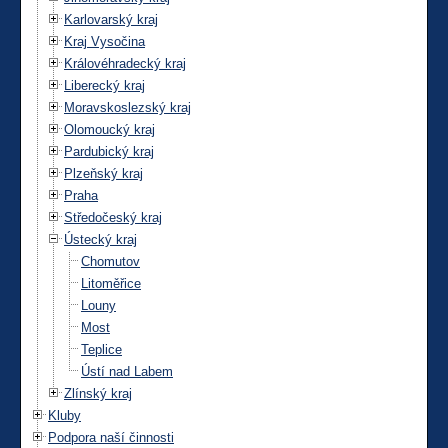
Karlovarský kraj
Kraj Vysočina
Královéhradecký kraj
Liberecký kraj
Moravskoslezský kraj
Olomoucký kraj
Pardubický kraj
Plzeňský kraj
Praha
Středočeský kraj
Ústecký kraj
Chomutov
Litoměřice
Louny
Most
Teplice
Ústí nad Labem
Zlínský kraj
Kluby
Podpora naší činnosti