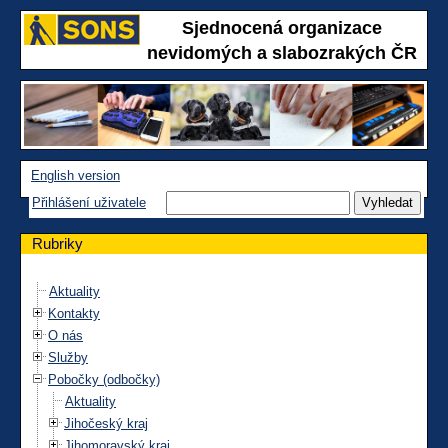
Sjednocená organizace
nevidomých a slabozrakých ČR
English version
Přihlášení uživatele
Rubriky
Aktuality
Kontakty
O nás
Služby
Pobočky (odbočky)
Aktuality
Jihočeský kraj
Jihomoravský kraj