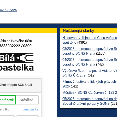
řov / Orlová
Nejčtenější články
Hlasování veřejnosti o Cenu veřejno
Číslo sbírkového účtu
spuštěno
(4391)
8888332222 / 0800
03/2026 Informace a odpovědi ze So
poradny SONS Praha
(1105)
04/2026 Informace a odpovědi ze So
poradny SONS Praha
(742)
Výběrové řízení na pozici Asistent/
SONS ČR, z. s.
(612)
Filmový festival o lidských právech
2026
(511)
Měsíčník SONS CL červen č. 123 
05/2026 Informace a odpovědi na d
Sociálně právní poradny SONS
(261