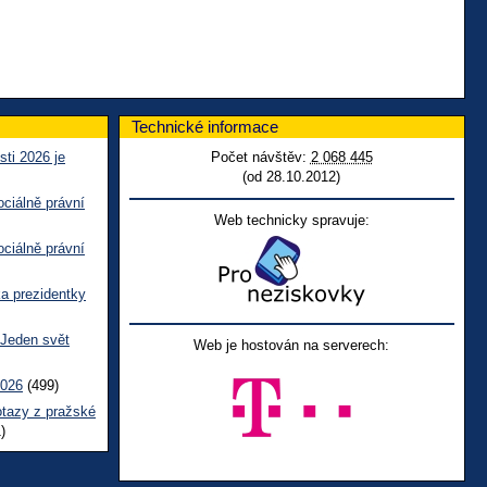
Technické informace
sti 2026 je
Počet návštěv:
2 068 445
(od 28.10.2012)
ciálně právní
Web technicky spravuje:
ciálně právní
ka prezidentky
 Jeden svět
Web je hostován na serverech:
2026
(499)
otazy z pražské
)