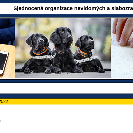
Sjednocená organizace nevidomých a slabozr
2022
r