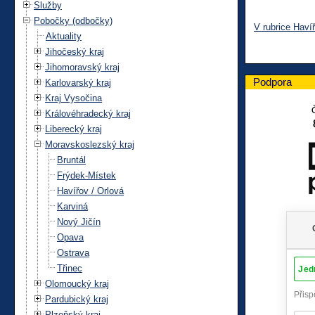
Služby
Pobočky (odbočky)
V rubrice Haví
Aktuality
Jihočeský kraj
Jihomoravský kraj
Podpora
Karlovarský kraj
Kraj Vysočina
Královéhradecký kraj
Liberecký kraj
Moravskoslezský kraj
Bruntál
Frýdek-Místek
Havířov / Orlová
Karviná
Nový Jičín
Opava
Ostrava
Třinec
Olomoucký kraj
Pardubický kraj
Plzeňský kraj