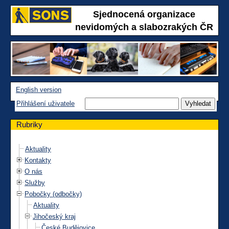
Sjednocená organizace
nevidomých a slabozrakých ČR
English version
Přihlášení uživatele
Rubriky
Aktuality
Kontakty
O nás
Služby
Pobočky (odbočky)
Aktuality
Jihočeský kraj
České Budějovice