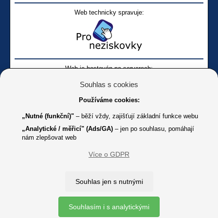
Web technicky spravuje:
Web je hostován na serverech:
Souhlas s cookies
Používáme cookies:
„Nutné (funkční)"
– běží vždy, zajišťují základní funkce webu
„Analytické / měřicí" (Ads/GA)
– jen po souhlasu, pomáhají
nám zlepšovat web
Facebook SONS
Facebook sbírky Bílá pastelka
SONS
Více o GDPR
Online
Youtube SONS
K jakémukoliv užití textů a obrázků uvedených na tomto serveru je
Souhlas jen s nutnými
třeba souhlas provozovatele.
Copyright © 2012 - 2026 SONS ČR, z. s.
Souhlasím i s analytickými
Ochrana osobních údajů (GDPR)