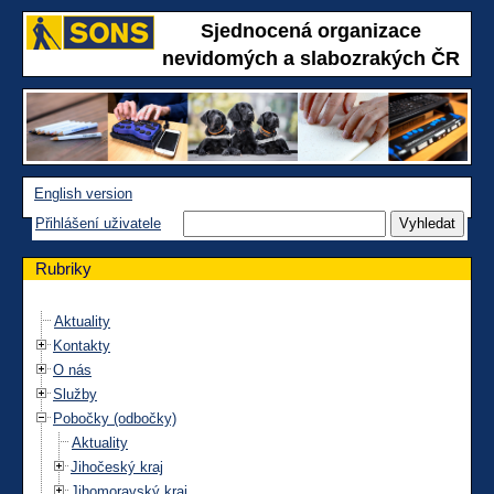
Sjednocená organizace
nevidomých a slabozrakých ČR
English version
Přihlášení uživatele
Rubriky
Aktuality
Kontakty
O nás
Služby
Pobočky (odbočky)
Aktuality
Jihočeský kraj
Jihomoravský kraj