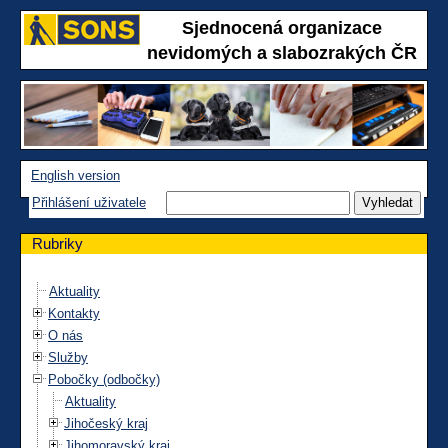
Sjednocená organizace
nevidomých a slabozrakých ČR
English version
Přihlášení uživatele
Rubriky
Aktuality
Kontakty
O nás
Služby
Pobočky (odbočky)
Aktuality
Jihočeský kraj
Jihomoravský kraj