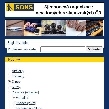
Sjednocená organizace
nevidomých a slabozrakých ČR
English version
Přihlášení uživatele
Rubriky
Aktuality
Kontakty
O nás
Služby
Pobočky (odbočky)
Aktuality
Jihočeský kraj
Jihomoravský kraj