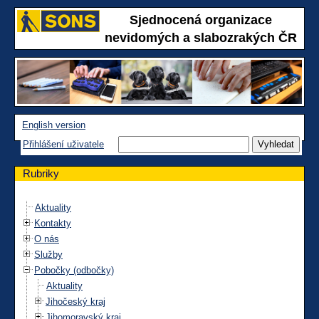
Sjednocená organizace
nevidomých a slabozrakých ČR
English version
Přihlášení uživatele
Rubriky
Aktuality
Kontakty
O nás
Služby
Pobočky (odbočky)
Aktuality
Jihočeský kraj
Jihomoravský kraj