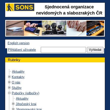
Sjednocená organizace
nevidomých a slabozrakých ČR
English version
Přihlášení uživatele
Rubriky
Aktuality
Kontakty
O nás
Služby
Pobočky (odbočky)
Aktuality
Jihočeský kraj
Jihomoravský kraj