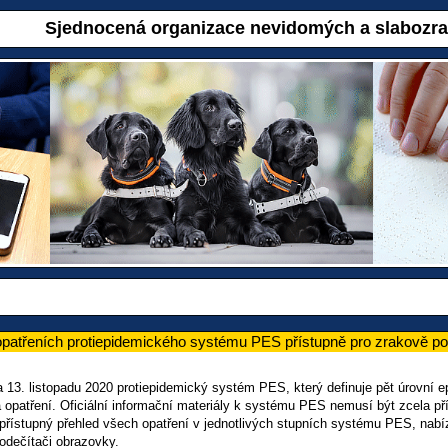
Sjednocená organizace nevidomých a slabozr
opatřeních protiepidemického systému PES přístupně pro zrakově po
a 13. listopadu 2020 protiepidemický systém PES, který definuje pět úrovní 
 opatření. Oficiální informační materiály k systému PES nemusí být zcela př
t přístupný přehled všech opatření v jednotlivých stupních systému PES, nab
 odečítači obrazovky.