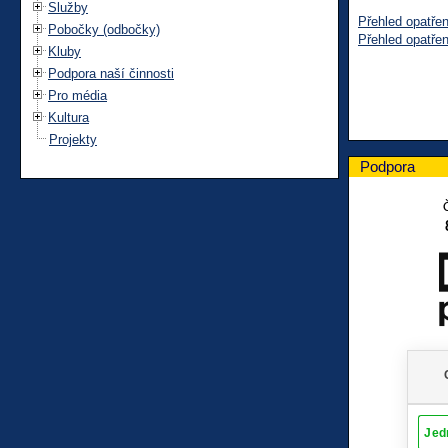
Služby
Přehled opatřen
Pobočky (odbočky)
Přehled opatře
Kluby
Podpora naší činnosti
Pro média
Kultura
Projekty
Podpora