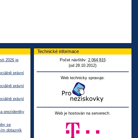
Technické informace
sti 2026 je
Počet návštěv:
2 064 815
(od 28.10.2012)
ciálně právní
Web technicky spravuje:
ciálně právní
ciálně právní
ka prezidentky
Web je hostován na serverech:
oby se
sím dotazník