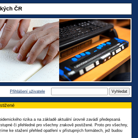
akých ČR
Přihlášení uživatele
stižené
epidemického rizika a na základě aktuální úrovně zavádí předepsaná
ístupné či přehledné pro všechny zrakově postižené. Proto pro všechny,
ízíme ke stažení přehled opatření v přístupných formátech, jež budou