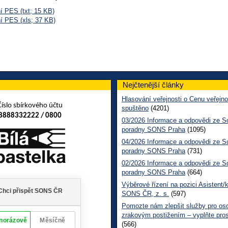
í PES (txt; 15 KB)
ní PES (xls; 37 KB)
Nejčtenější články
Hlasování veřejnosti o Cenu veřejno
Číslo sbírkového účtu
spuštěno
(4201)
8888332222 / 0800
03/2026 Informace a odpovědi ze So
poradny SONS Praha
(1095)
04/2026 Informace a odpovědi ze So
poradny SONS Praha
(731)
02/2026 Informace a odpovědi ze So
poradny SONS Praha
(664)
Výběrové řízení na pozici Asistent/
SONS ČR, z. s.
(597)
Pomozte nám zlepšit služby pro os
zrakovým postižením – vyplňte pro
(566)