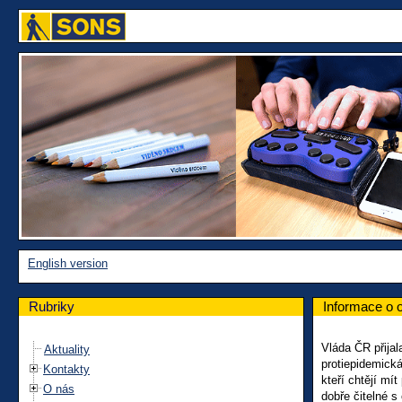
English version
Rubriky
Informace o 
Vláda ČR přijal
Aktuality
protiepidemická
Kontakty
kteří chtějí mí
O nás
dobře čitelné s