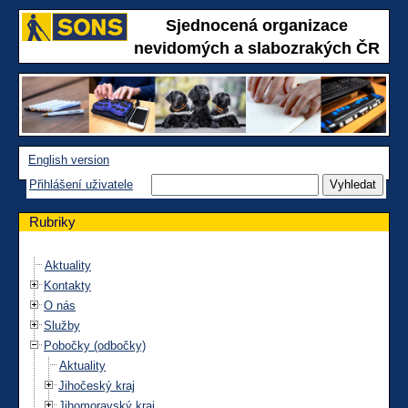
Sjednocená organizace
nevidomých a slabozrakých ČR
English version
Přihlášení uživatele
Rubriky
Aktuality
Kontakty
O nás
Služby
Pobočky (odbočky)
Aktuality
Jihočeský kraj
Jihomoravský kraj