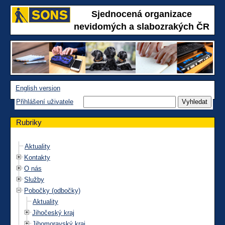
Sjednocená organizace
nevidomých a slabozrakých ČR
English version
Přihlášení uživatele
Rubriky
Aktuality
Kontakty
O nás
Služby
Pobočky (odbočky)
Aktuality
Jihočeský kraj
Jihomoravský kraj