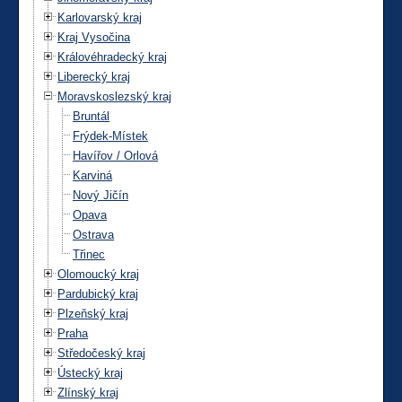
Karlovarský kraj
Kraj Vysočina
Královéhradecký kraj
Liberecký kraj
Moravskoslezský kraj
Bruntál
Frýdek-Místek
Havířov / Orlová
Karviná
Nový Jičín
Opava
Ostrava
Třinec
Olomoucký kraj
Pardubický kraj
Plzeňský kraj
Praha
Středočeský kraj
Ústecký kraj
Zlínský kraj