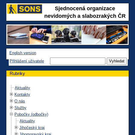
Sjednocená organizace
nevidomých a slabozrakých ČR
English version
Přihlášení uživatele
Rubriky
Aktuality
Kontakty
O nás
Služby
Pobočky (odbočky)
Aktuality
Jihočeský kraj
Jihomoravský kraj