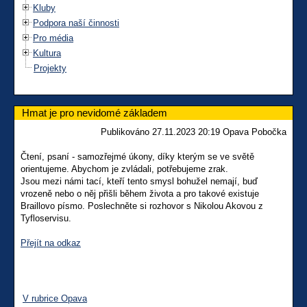
Kluby
Podpora naší činnosti
Pro média
Kultura
Projekty
Hmat je pro nevidomé základem
Publikováno 27.11.2023 20:19 Opava Pobočka
Čtení, psaní - samozřejmé úkony, díky kterým se ve světě
orientujeme. Abychom je zvládali, potřebujeme zrak.
Jsou mezi námi tací, kteří tento smysl bohužel nemají, buď
vrozeně nebo o něj přišli během života a pro takové existuje
Braillovo písmo. Poslechněte si rozhovor s Nikolou Akovou z
Tyfloservisu.
Přejít na odkaz
V rubrice Opava