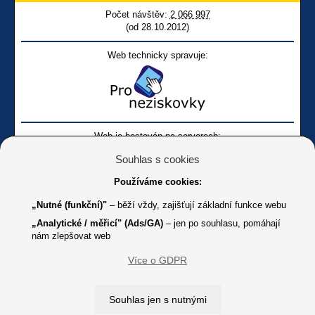
Počet návštěv:
2 066 997
(od 28.10.2012)
Web technicky spravuje:
Web je hostován na serverech:
Souhlas s cookies
Používáme cookies:
„Nutné (funkční)"
– běží vždy, zajišťují základní funkce webu
„Analytické / měřicí" (Ads/GA)
– jen po souhlasu, pomáhají
nám zlepšovat web
Facebook SONS
Facebook sbírky Bílá pastelka
SONS
Více o GDPR
Online
Youtube SONS
K jakémukoliv užití textů a obrázků uvedených na tomto serveru je
Souhlas jen s nutnými
třeba souhlas provozovatele.