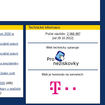
Technické informace
sti 2026 je
Počet návštěv:
2 066 997
(od 28.10.2012)
ciálně právní
Web technicky spravuje:
ciálně právní
ka prezidentky
 Jeden svět
Web je hostován na serverech:
2026
(486)
otazy z pražské
)