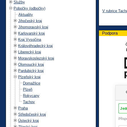
Služby
Pobočky (odbočky)
V rubrice Tach
Aktuality
Jihočeský kraj
Jihomoravský kraj
Podpora
Karlovarský kraj
Kraj Vysočina
Královéhradecký kraj
Liberecký kraj
Moravskoslezský kraj
Olomoucký kraj
Pardubický kraj
Plzeňský kraj
Domažlice
Plzeň
Rokycany
Tachov
Praha
Středočeský kraj
Ústecký kraj
Zlínský kraj