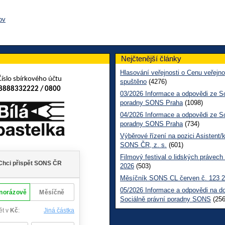
ov
Nejčtenější články
Hlasování veřejnosti o Cenu veřejno
Číslo sbírkového účtu
spuštěno
(4276)
8888332222 / 0800
03/2026 Informace a odpovědi ze So
poradny SONS Praha
(1098)
04/2026 Informace a odpovědi ze So
poradny SONS Praha
(734)
Výběrové řízení na pozici Asistent/
SONS ČR, z. s.
(601)
Filmový festival o lidských právech
2026
(503)
Měsíčník SONS CL červen č. 123 
05/2026 Informace a odpovědi na d
Sociálně právní poradny SONS
(256