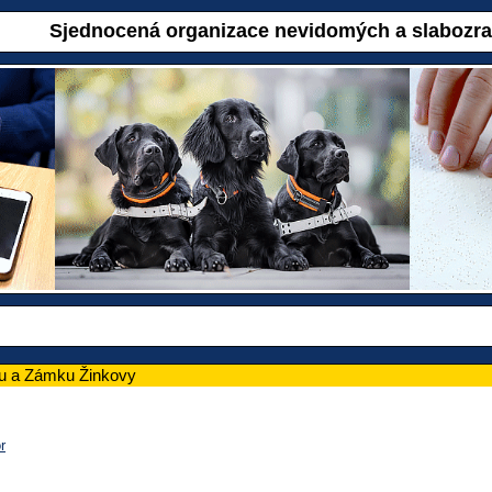
Sjednocená organizace nevidomých a slabozr
du a Zámku Žinkovy
r