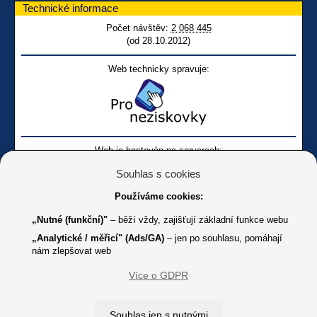
Technické informace
Počet návštěv:
2 068 445
(od 28.10.2012)
Web technicky spravuje:
Web je hostován na serverech:
Souhlas s cookies
Používáme cookies:
„Nutné (funkční)"
– běží vždy, zajišťují základní funkce webu
„Analytické / měřicí" (Ads/GA)
– jen po souhlasu, pomáhají
nám zlepšovat web
Facebook SONS
Facebook sbírky Bílá pastelka
SONS
Více o GDPR
Online
Youtube SONS
K jakémukoliv užití textů a obrázků uvedených na tomto serveru je
Souhlas jen s nutnými