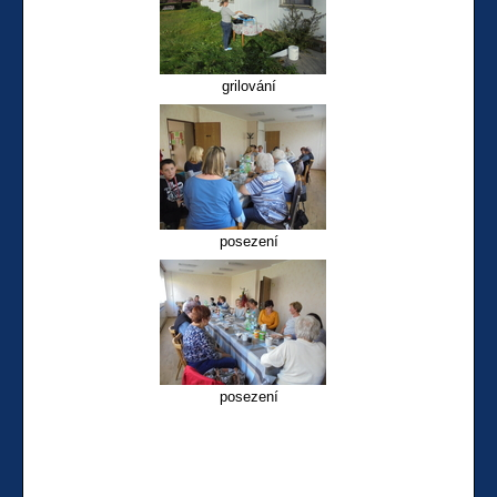
grilování
posezení
posezení