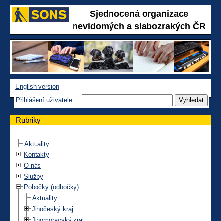
Sjednocená organizace
nevidomých a slabozrakých ČR
English version
Přihlášení uživatele
Rubriky
Aktuality
Kontakty
O nás
Služby
Pobočky (odbočky)
Aktuality
Jihočeský kraj
Jihomoravský kraj