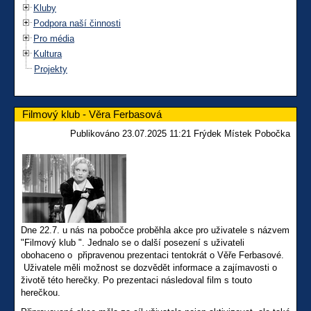
Kluby
Podpora naší činnosti
Pro média
Kultura
Projekty
Filmový klub - Věra Ferbasová
Publikováno 23.07.2025 11:21 Frýdek Místek Pobočka
Dne 22.7. u nás na pobočce proběhla akce pro uživatele s názvem
"Filmový klub ". Jednalo se o další posezení s uživateli
obohaceno o připravenou prezentaci tentokrát o Věře Ferbasové.
Uživatele měli možnost se dozvědět informace a zajímavosti o
životě této herečky. Po prezentaci následoval film s touto
herečkou.