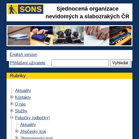
Sjednocená organizace
nevidomých a slabozrakých ČR
English version
Přihlášení uživatele
Rubriky
Aktuality
Kontakty
O nás
Služby
Pobočky (odbočky)
Aktuality
Jihočeský kraj
Jihomoravský kraj