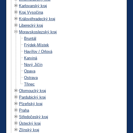
Karlovarský kraj
Kraj Vysočina
Královéhradecký kraj
Liberecký kraj
Moravskoslezský kraj
Bruntál
Frýdek-Místek
Havířov / Orlová
Karviná
Nový Jičín
Opava
Ostrava
Třinec
Olomoucký kraj
Pardubický kraj
Plzeňský kraj
Praha
Středočeský kraj
Ústecký kraj
Zlínský kraj