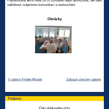
Připravovaná akce měla za cíl uživatele nejen aktivizovat, ale také
nabídnout vzájemnou komunikaci a naslouchání.
Obrázky
V rubrice Frýdek-Místek
Zobrazit všechny galerie
Podpora
Číslo sbírkového účtu