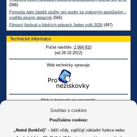
(596)
Pomozte nám zlepšit služby pro osoby se zrakovým postižením –
vyplňte prosím dotazník
(565)
Filmový festival o lidských právech Jeden svět 2026
(497)
Technické informace
Počet návštěv:
2 064 815
(od 28.10.2012)
Web technicky spravuje:
Web je hostován na serverech:
Souhlas s cookies
Používáme cookies:
„Nutné (funkční)"
– běží vždy, zajišťují základní funkce webu