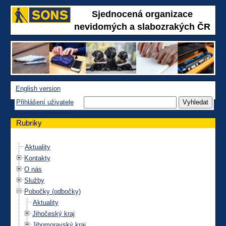
Sjednocená organizace
nevidomých a slabozrakých ČR
English version
Přihlášení uživatele
Rubriky
Aktuality
Kontakty
O nás
Služby
Pobočky (odbočky)
Aktuality
Jihočeský kraj
Jihomoravský kraj