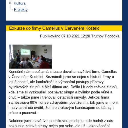
Kultura
Projekty
Exkurze do firmy Camellus v Červeném Kostelci
Publikováno 07.10.2021 12:20 Trutnov Pobočka
Konečně nám současná situace dovolila navštívit firmu Camellus
v Červeném Kostelci. Seznámili jsme se nejen s historií firmy a
její činností, ale konkrétně i s výrobními postupy přípravy
bylinkových sirupů, s šicí dílnou atd. Došlo i k ochutnávce sirupů,
kde jsme si vyzkoušeli poznávat sirupy a bylinky podle vůně a
chuti – takže jsme i trénovali ostatních smysly. Jelikož firma
zaměstnává 80% lidí se zdravotním postižením, tak jsme si mohli
i na vlastní oči ověřit, že i se zrakovým handicapem se dá najít
práce a pracovat.
Nakonec jsme navštívili podnikovou prodejnu, kde hodně z nás
nakoupilo zdravé sirupy nejen pro sebe. ale už i jako vánoční