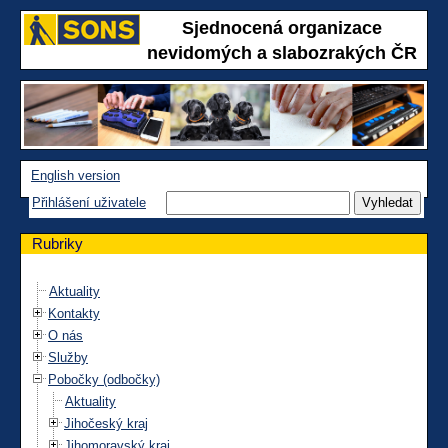
Sjednocená organizace
nevidomých a slabozrakých ČR
English version
Přihlášení uživatele
Rubriky
Aktuality
Kontakty
O nás
Služby
Pobočky (odbočky)
Aktuality
Jihočeský kraj
Jihomoravský kraj