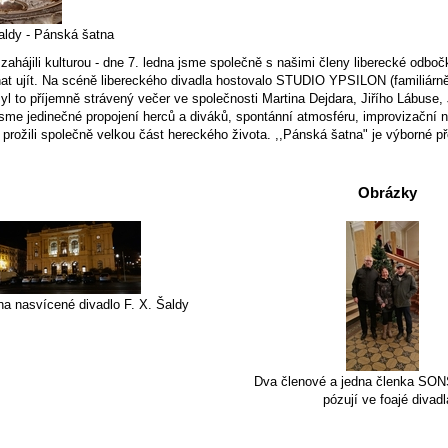
aldy - Pánská šatna
ahájili kulturou - dne 7. ledna jsme společně s našimi členy liberecké odbo
at ujít. Na scéně libereckého divadla hostovalo STUDIO YPSILON (familiárně 
Byl to příjemně strávený večer ve společnosti Martina Dejdara, Jiřího Lábuse,
 jsme jedinečné propojení herců a diváků, spontánní atmosféru, improvizační ná
 a prožili společně velkou část hereckého života. ,,Pánská šatna" je výborné 
Obrázky
na nasvícené divadlo F. X. Šaldy
Dva členové a jedna členka SONS
pózují ve foajé divadl