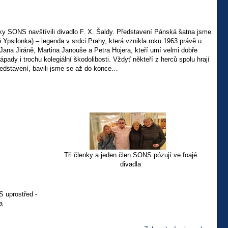
čky SONS navštívili divadlo F. X. Šaldy. Představení Pánská šatna jsme
Ypsilonka) – legenda v srdci Prahy, která vznikla roku 1963 právě u
 Jana Jiráně, Martina Janouše a Petra Hojera, kteří umí velmi dobře
pady i trochu kolegiální škodolibosti. Vždyť někteří z herců spolu hrají
představení, bavili jsme se až do konce…
Tři členky a jeden člen SONS pózují ve foajé
divadla
 uprostřed -
a