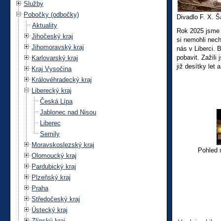
Služby
Pobočky (odbočky)
Divadlo F. X. Š
Aktuality
Rok 2025 jsme z
Jihočeský kraj
si nemohli nech
Jihomoravský kraj
nás v Liberci. 
pobavit. Zažili
Karlovarský kraj
již desítky let
Kraj Vysočina
Královéhradecký kraj
Liberecký kraj
Česká Lípa
Jablonec nad Nisou
Liberec
Semily
Moravskoslezský kraj
Pohled 
Olomoucký kraj
Pardubický kraj
Plzeňský kraj
Praha
Středočeský kraj
Ústecký kraj
Zlínský kraj