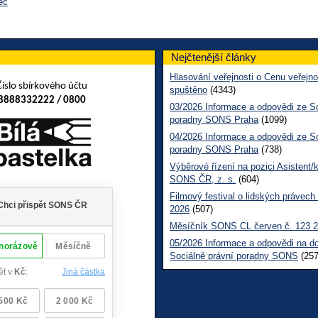
ec
Nejčtenější články
Hlasování veřejnosti o Cenu veřejno
Číslo sbírkového účtu
spuštěno
(4343)
8888332222 / 0800
03/2026 Informace a odpovědi ze So
poradny SONS Praha
(1099)
04/2026 Informace a odpovědi ze So
poradny SONS Praha
(738)
Výběrové řízení na pozici Asistent/
SONS ČR, z. s.
(604)
Filmový festival o lidských právech
2026
(507)
Měsíčník SONS CL červen č. 123 
05/2026 Informace a odpovědi na d
Sociálně právní poradny SONS
(257