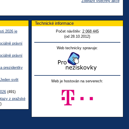
Zobrazit všechny akce
Technické informace
sti 2026 je
Počet návštěv:
2 068 445
(od 28.10.2012)
ciálně právní
Web technicky spravuje:
ciálně právní
ka prezidentky
 Jeden svět
Web je hostován na serverech:
2026
(491)
otazy z pražské
)