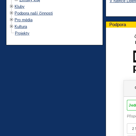
V rubrice Liber
Kluby
Podpora naší činnosti
Pro média
Podpora
Kultura
Projekty