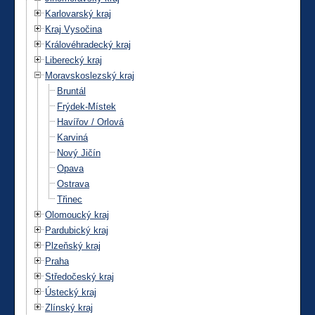
Karlovarský kraj
Kraj Vysočina
Královéhradecký kraj
Liberecký kraj
Moravskoslezský kraj
Bruntál
Frýdek-Místek
Havířov / Orlová
Karviná
Nový Jičín
Opava
Ostrava
Třinec
Olomoucký kraj
Pardubický kraj
Plzeňský kraj
Praha
Středočeský kraj
Ústecký kraj
Zlínský kraj