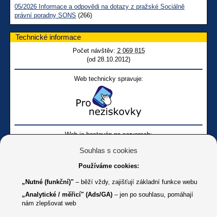
05/2026 Informace a odpovědi na dotazy z pražské Sociálně
právní poradny SONS
(266)
Technické informace
Počet návštěv:
2 069 815
(od 28.10.2012)
Web technicky spravuje:
Web je hostován na serverech:
Souhlas s cookies
Používáme cookies:
„Nutné (funkční)"
– běží vždy, zajišťují základní funkce webu
„Analytické / měřicí" (Ads/GA)
– jen po souhlasu, pomáhají
nám zlepšovat web
Facebook SONS
Facebook sbírky Bílá pastelka
SONS