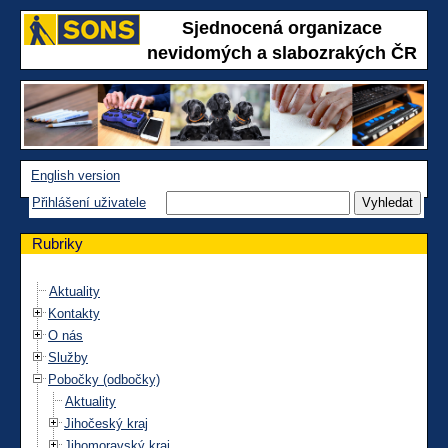
Sjednocená organizace
nevidomých a slabozrakých ČR
English version
Přihlášení uživatele
Rubriky
Aktuality
Kontakty
O nás
Služby
Pobočky (odbočky)
Aktuality
Jihočeský kraj
Jihomoravský kraj