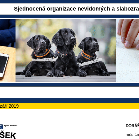
Sjednocená organizace nevidomých a slabozr
áří 2019
DORÁ
měsíč