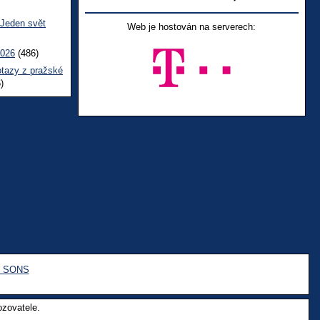
 Jeden svět
Web je hostován na serverech:
2026
(486)
otazy z pražské
)
e SONS
ozovatele.