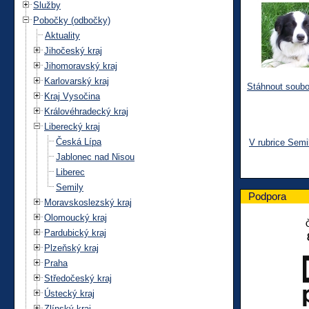
Služby
Pobočky (odbočky)
Aktuality
Jihočeský kraj
Jihomoravský kraj
Karlovarský kraj
Stáhnout soubo
Kraj Vysočina
Královéhradecký kraj
Liberecký kraj
Česká Lípa
V rubrice Semi
Jablonec nad Nisou
Liberec
Semily
Podpora
Moravskoslezský kraj
Olomoucký kraj
Pardubický kraj
Plzeňský kraj
Praha
Středočeský kraj
Ústecký kraj
Zlínský kraj