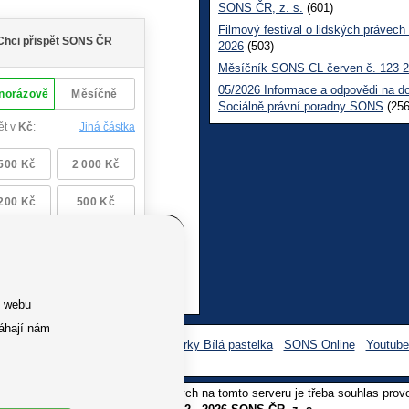
SONS ČR, z. s.
(601)
Filmový festival o lidských právech
2026
(503)
Měsíčník SONS CL červen č. 123 
05/2026 Informace a odpovědi na d
Sociálně právní poradny SONS
(256
e webu
áhají nám
Facebook SONS
Facebook sbírky Bílá pastelka
SONS Online
Youtub
oliv užití textů a obrázků uvedených na tomto serveru je třeba souhlas prov