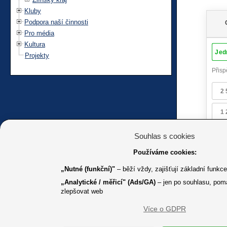
Kluby
Podpora naší činnosti
Pro média
Kultura
Projekty
Souhlas s cookies
Používáme cookies:
„Nutné (funkční)"
– běží vždy, zajišťují základní funkc
„Analytické / měřicí" (Ads/GA)
– jen po souhlasu, pom
zlepšovat web
Více o GDPR
K jakémuk