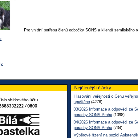
Pro vnitřní potřebu členů odbočky SONS a klientů semilského re
r
ly
Nejčtenější články
Hlasování veřejnosti o Cenu veřejno
Číslo sbírkového účtu
spuštěno
(4276)
8888332222 / 0800
03/2026 Informace a odpovědi ze So
poradny SONS Praha
(1098)
04/2026 Informace a odpovědi ze So
poradny SONS Praha
(734)
Výběrové řízení na pozici Asistent/