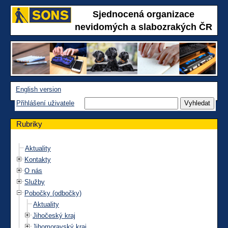
Sjednocená organizace
nevidomých a slabozrakých ČR
English version
Přihlášení uživatele
Rubriky
Aktuality
Kontakty
O nás
Služby
Pobočky (odbočky)
Aktuality
Jihočeský kraj
Jihomoravský kraj