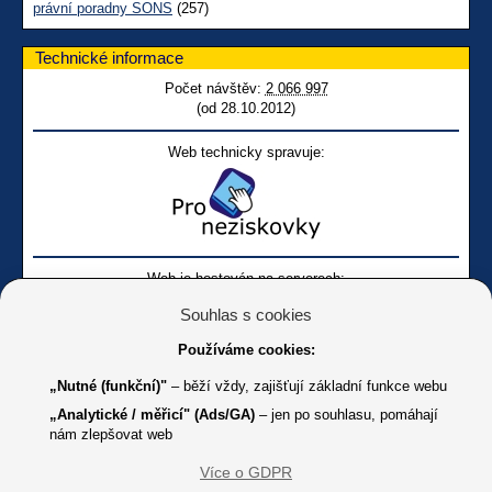
právní poradny SONS
(257)
Technické informace
Počet návštěv:
2 066 997
(od 28.10.2012)
Web technicky spravuje:
Web je hostován na serverech:
Souhlas s cookies
Používáme cookies:
„Nutné (funkční)"
– běží vždy, zajišťují základní funkce webu
„Analytické / měřicí" (Ads/GA)
– jen po souhlasu, pomáhají
nám zlepšovat web
Facebook SONS
Facebook sbírky Bílá pastelka
SONS
Více o GDPR
Online
Youtube SONS