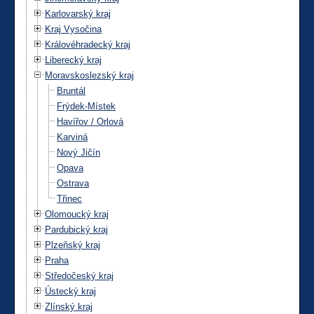
Karlovarský kraj
Kraj Vysočina
Královéhradecký kraj
Liberecký kraj
Moravskoslezský kraj
Bruntál
Frýdek-Místek
Havířov / Orlová
Karviná
Nový Jičín
Opava
Ostrava
Třinec
Olomoucký kraj
Pardubický kraj
Plzeňský kraj
Praha
Středočeský kraj
Ústecký kraj
Zlínský kraj