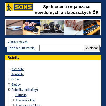
Sjednocená organizace
nevidomých a slabozrakých ČR
English version
Přihlášení uživatele
Rubriky
Aktuality
Kontakty
O nás
Služby
Pobočky (odbočky)
Aktuality
Jihočeský kraj
Jihomoravský kraj