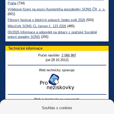
Praha
(734)
Výběrové řízení na pozici Asistent/ka prezidentky SONS ČR, z. s.
(601)
Filmový festival o lidských právech Jeden svět 2026
(503)
Měsíčník SONS CL červen č. 123 2026
(485)
05/2026 Informace a odpovědi na dotazy z pražské Sociálně
právní poradny SONS
(255)
Technické informace
Počet návštěv:
2 066 997
(od 28.10.2012)
Web technicky spravuje:
Web je hostován na serverech:
Souhlas s cookies