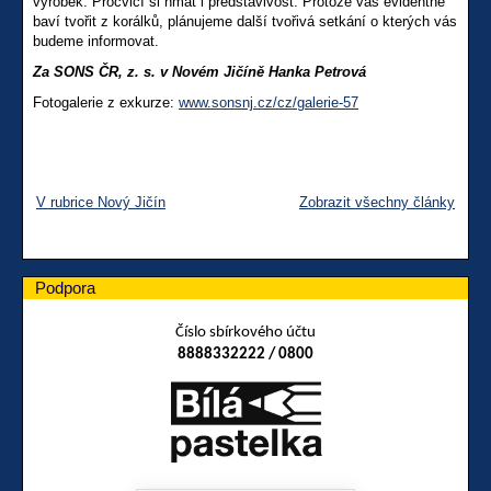
výrobek. Procvičí si hmat i představivost. Protože vás evidentně
baví tvořit z korálků, plánujeme další tvořivá setkání o kterých vás
budeme informovat.
Za SONS ČR, z. s. v Novém Jičíně Hanka Petrová
Fotogalerie z exkurze:
www.sonsnj.cz/cz/galerie-57
V rubrice Nový Jičín
Zobrazit všechny články
Podpora
Číslo sbírkového účtu
8888332222 / 0800