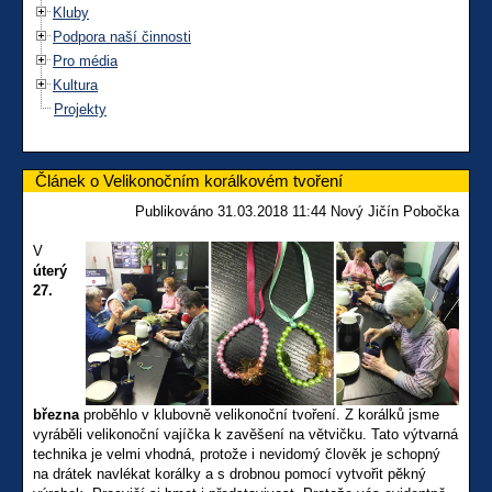
Kluby
Podpora naší činnosti
Pro média
Kultura
Projekty
Článek o Velikonočním korálkovém tvoření
Publikováno 31.03.2018 11:44 Nový Jičín Pobočka
V
úterý
27.
března
proběhlo v klubovně velikonoční tvoření. Z korálků jsme
vyráběli velikonoční vajíčka k zavěšení na větvičku. Tato výtvarná
technika je velmi vhodná, protože i nevidomý člověk je schopný
na drátek navlékat korálky a s drobnou pomocí vytvořit pěkný