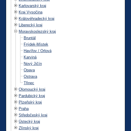
Karlovarský kraj
Kraj Vysočina
Královéhradecký kraj
Liberecký kraj
Moravskoslezský kraj
Bruntál
Frýdek-Místek
Havířov / Orlová
Karviná
Nový Jičín
Opava
Ostrava
Třinec
Olomoucký kraj
Pardubický kraj
Plzeňský kraj
Praha
Středočeský kraj
Ústecký kraj
Zlínský kraj