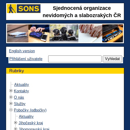
Sjednocená organizace
nevidomých a slabozrakých ČR
English version
Přihlášení uživatele
Rubriky
Aktuality
Kontakty
O nás
Služby
Pobočky (odbočky)
Aktuality
Jihočeský kraj
Jihomoravský kraj