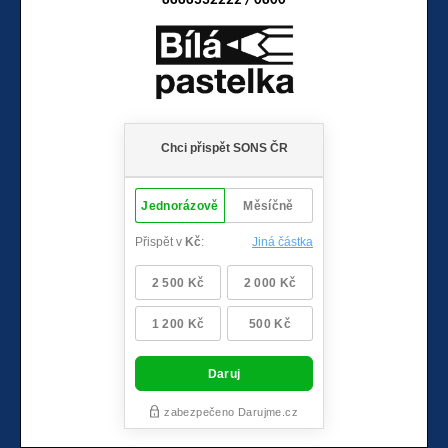
8888332222 / 0800