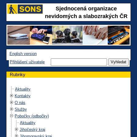
Sjednocená organizace
nevidomých a slabozrakých ČR
English version
Přihlášení uživatele
Rubriky
Aktuality
Kontakty
O nás
Služby
Pobočky (odbočky)
Aktuality
Jihočeský kraj
Jihomoravský kraj