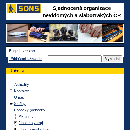
Sjednocená organizace
nevidomých a slabozrakých ČR
English version
Přihlášení uživatele
Rubriky
Aktuality
Kontakty
O nás
Služby
Pobočky (odbočky)
Aktuality
Jihočeský kraj
Jihomoravský kraj