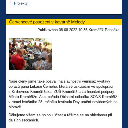
Projekty
Červencové posezení v kavárně Melody
Publikováno 08.08.2022 10:36 Kroměříž Pobočka
Naše členy jsme také pozvali na slavnostní vernisáž výstavy
obrazů pana Lukáše Černého, která se uskuteční ve spolupráci
s Knihovnou Kroměřížska, ZUŠ Kroměříž a za finanční podpory
Města Kroměříže. Akci pořádá Oblastní odbočka SONS Kroměříž
v rámci letošního 28. ročníku festivalu Dny umění nevidomých na
Moravě.
Děkujeme všem za hojnou účast a těšíme se na shledanou při
dalších setkáních.