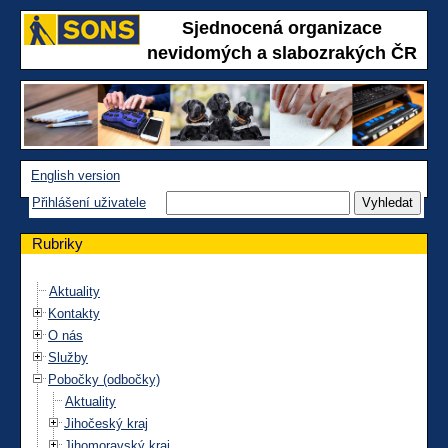
Sjednocená organizace
nevidomých a slabozrakých ČR
English version
Přihlášení uživatele
Rubriky
Aktuality
Kontakty
O nás
Služby
Pobočky (odbočky)
Aktuality
Jihočeský kraj
Jihomoravský kraj