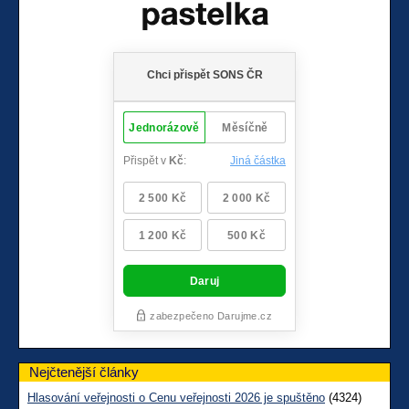
Nejčtenější články
Hlasování veřejnosti o Cenu veřejnosti 2026 je spuštěno
(4324)