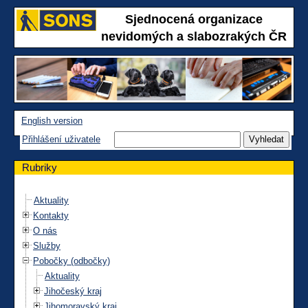
Sjednocená organizace
nevidomých a slabozrakých ČR
English version
Přihlášení uživatele
Rubriky
Aktuality
Kontakty
O nás
Služby
Pobočky (odbočky)
Aktuality
Jihočeský kraj
Jihomoravský kraj