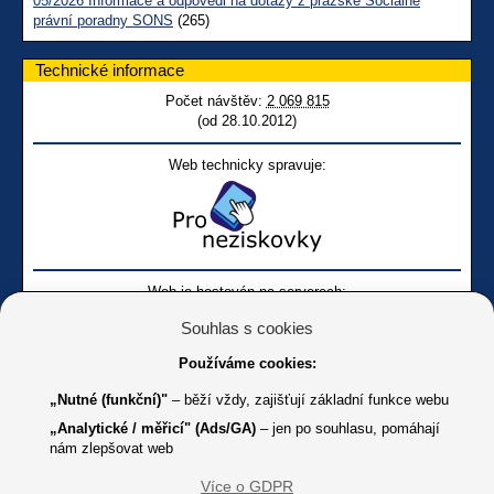
05/2026 Informace a odpovědi na dotazy z pražské Sociálně
právní poradny SONS
(265)
Technické informace
Počet návštěv:
2 069 815
(od 28.10.2012)
Web technicky spravuje:
Web je hostován na serverech:
Souhlas s cookies
Používáme cookies:
„Nutné (funkční)"
– běží vždy, zajišťují základní funkce webu
„Analytické / měřicí" (Ads/GA)
– jen po souhlasu, pomáhají
nám zlepšovat web
Facebook SONS
Facebook sbírky Bílá pastelka
SONS
Více o GDPR