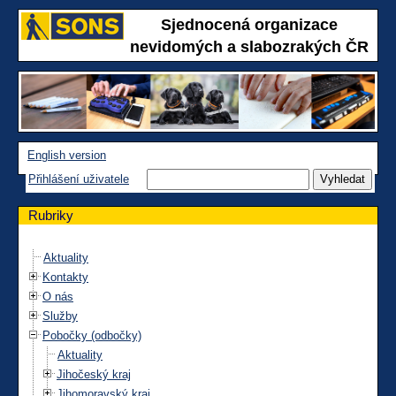
Sjednocená organizace
nevidomých a slabozrakých ČR
English version
Přihlášení uživatele
Rubriky
Aktuality
Kontakty
O nás
Služby
Pobočky (odbočky)
Aktuality
Jihočeský kraj
Jihomoravský kraj