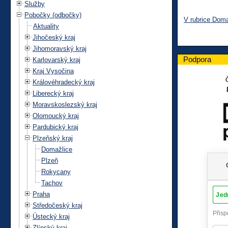
Služby
Pobočky (odbočky)
V rubrice Doma
Aktuality
Jihočeský kraj
Jihomoravský kraj
Podpora
Karlovarský kraj
Kraj Vysočina
Královéhradecký kraj
Liberecký kraj
Moravskoslezský kraj
Olomoucký kraj
Pardubický kraj
Plzeňský kraj
Domažlice
Plzeň
Rokycany
Tachov
Praha
Středočeský kraj
Ústecký kraj
Zlínský kraj