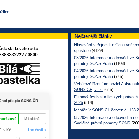
žlice
Nejčtenější články
Hlasování veřejnosti o Cenu veřejno
Číslo sbírkového účtu
spuštěno
(4429)
8888332222 / 0800
03/2026 Informace a odpovědi ze So
poradny SONS Praha
(1108)
04/2026 Informace a odpovědi ze So
poradny SONS Praha
(745)
Výběrové řízení na pozici Asistent/
SONS ČR, z. s.
(615)
Filmový festival o lidských právech
2026
(514)
Měsíčník SONS CL červen č. 123 
05/2026 Informace a odpovědi na d
Sociálně právní poradny SONS
(266