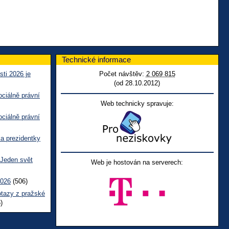
Technické informace
sti 2026 je
Počet návštěv:
2 069 815
(od 28.10.2012)
ciálně právní
Web technicky spravuje:
ciálně právní
ka prezidentky
 Jeden svět
Web je hostován na serverech:
2026
(506)
otazy z pražské
)