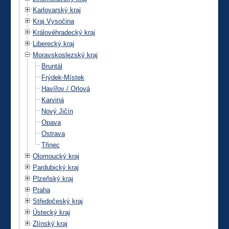
Karlovarský kraj
Kraj Vysočina
Královéhradecký kraj
Liberecký kraj
Moravskoslezský kraj
Bruntál
Frýdek-Místek
Havířov / Orlová
Karviná
Nový Jičín
Opava
Ostrava
Třinec
Olomoucký kraj
Pardubický kraj
Plzeňský kraj
Praha
Středočeský kraj
Ústecký kraj
Zlínský kraj