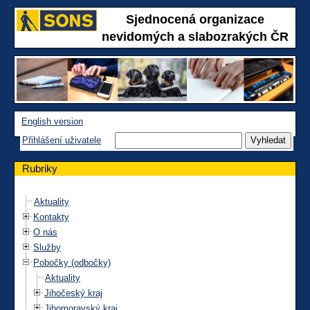
Sjednocená organizace
nevidomých a slabozrakých ČR
English version
Přihlášení uživatele
Rubriky
Aktuality
Kontakty
O nás
Služby
Pobočky (odbočky)
Aktuality
Jihočeský kraj
Jihomoravský kraj