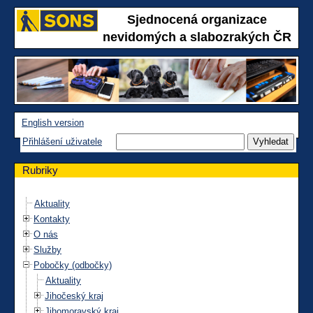
Sjednocená organizace
nevidomých a slabozrakých ČR
English version
Přihlášení uživatele
Rubriky
Aktuality
Kontakty
O nás
Služby
Pobočky (odbočky)
Aktuality
Jihočeský kraj
Jihomoravský kraj