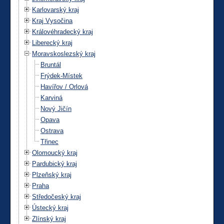
Karlovarský kraj
Kraj Vysočina
Královéhradecký kraj
Liberecký kraj
Moravskoslezský kraj
Bruntál
Frýdek-Místek
Havířov / Orlová
Karviná
Nový Jičín
Opava
Ostrava
Třinec
Olomoucký kraj
Pardubický kraj
Plzeňský kraj
Praha
Středočeský kraj
Ústecký kraj
Zlínský kraj