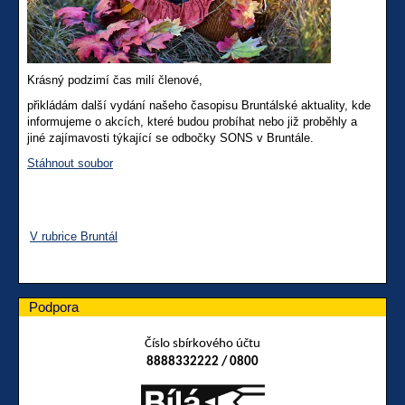
Krásný podzimí čas milí členové,
přikládám další vydání našeho časopisu Bruntálské aktuality, kde
informujeme o akcích, které budou probíhat nebo již proběhly a
jiné zajímavosti týkající se odbočky SONS v Bruntále.
Stáhnout soubor
V rubrice Bruntál
Podpora
Číslo sbírkového účtu
8888332222 / 0800