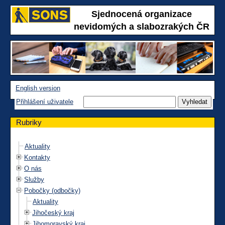
Sjednocená organizace
nevidomých a slabozrakých ČR
English version
Přihlášení uživatele
Rubriky
Aktuality
Kontakty
O nás
Služby
Pobočky (odbočky)
Aktuality
Jihočeský kraj
Jihomoravský kraj