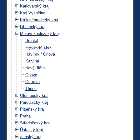
Karlovarský kraj
Kraj Vysočina
Královéhradecký kraj
Liberecký kraj
Moravskoslezský kraj
Bruntál
Frýdek-Místek
Havířov / Orlová
Karviná
Nový Jičín
Opava
Ostrava
Třinec
Olomoucký kraj
Pardubický kraj
Plzeňský kraj
Praha
Středočeský kraj
Ústecký kraj
Zlínský kraj