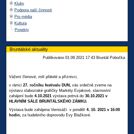
Kluby
Podpora naší činnosti
Pro média
Kultura
Projekty
Bruntálské aktuality
Publikováno 01.09.2021 17:43 Bruntál Pobočka
Vážení členové, milí přátelé a příznivci,
v rámci
27. ročníku festivalu DUN,
vás srdečně zveme na
výstavu slabozraké grafičky Markéty Evjakové, slavnostní
zahájení bude
4.10.2021
výstava potrvá do
30.10.2021 v
HLAVNÍM SÁLE BRUNTÁLSKÉHO ZÁMKU.
Výstava bude zahájena Vernisáží
v pondělí
4. 10. 2021 v 16:00
hodin,
za hudebního doprovodu Evy Blažkové.