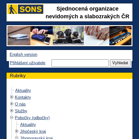
Sjednocená organizace
nevidomých a slabozrakých ČR
English version
Přihlášení uživatele
Rubriky
Aktuality
Kontakty
O nás
Služby
Pobočky (odbočky)
Aktuality
Jihočeský kraj
Jihomoravský kraj