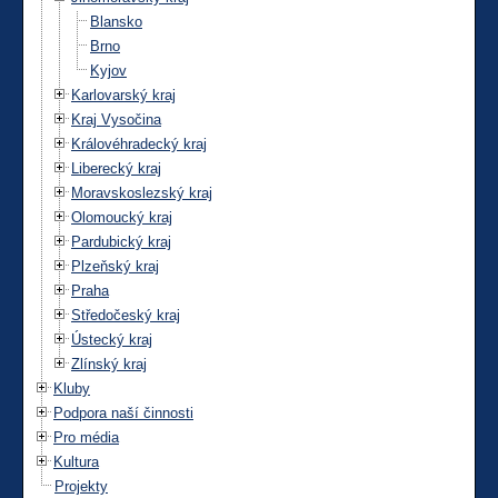
Blansko
Brno
Kyjov
Karlovarský kraj
Kraj Vysočina
Královéhradecký kraj
Liberecký kraj
Moravskoslezský kraj
Olomoucký kraj
Pardubický kraj
Plzeňský kraj
Praha
Středočeský kraj
Ústecký kraj
Zlínský kraj
Kluby
Podpora naší činnosti
Pro média
Kultura
Projekty