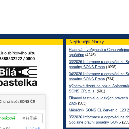
Nejčtenější články
Hlasování veřejnosti o Cenu veřejno
Číslo sbírkového účtu
spuštěno
(4246)
8888332222 / 0800
03/2026 Informace a odpovědi ze So
poradny SONS Praha
(1098)
04/2026 Informace a odpovědi ze So
poradny SONS Praha
(734)
Výběrové řízení na pozici Asistent/
SONS ČR, z. s.
(601)
Filmový festival o lidských právech
2026
(503)
Měsíčník SONS CL červen č. 123 
05/2026 Informace a odpovědi na d
Sociálně právní poradny SONS
(255