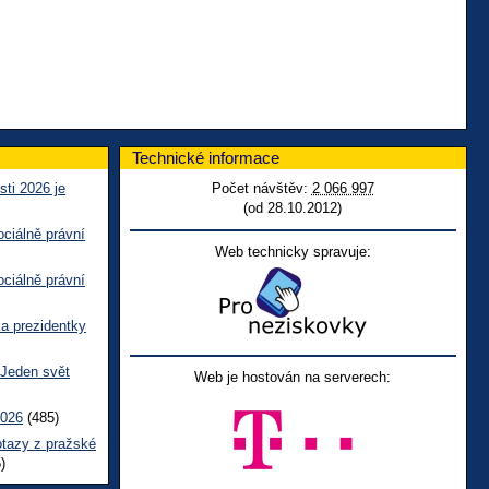
Technické informace
sti 2026 je
Počet návštěv:
2 066 997
(od 28.10.2012)
ciálně právní
Web technicky spravuje:
ciálně právní
ka prezidentky
 Jeden svět
Web je hostován na serverech:
2026
(485)
otazy z pražské
)