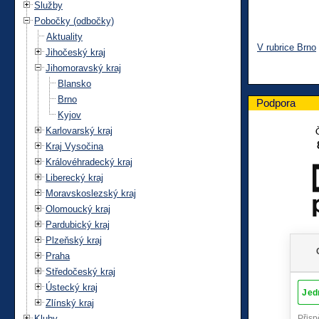
Služby
Pobočky (odbočky)
Aktuality
V rubrice Brno
Jihočeský kraj
Jihomoravský kraj
Blansko
Brno
Podpora
Kyjov
Karlovarský kraj
Kraj Vysočina
Královéhradecký kraj
Liberecký kraj
Moravskoslezský kraj
Olomoucký kraj
Pardubický kraj
Plzeňský kraj
Praha
Středočeský kraj
Ústecký kraj
Zlínský kraj
Kluby