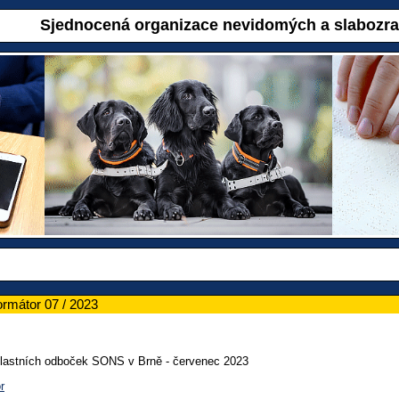
Sjednocená organizace nevidomých a slabozr
ormátor 07 / 2023
blastních odboček SONS v Brně - červenec 2023
r