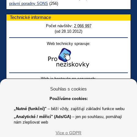
právní poradny SONS
(256)
Technické informace
Počet návštěv:
2 066 997
(od 28.10.2012)
Web technicky spravuje:
Web je hostován na serverech:
Souhlas s cookies
Používáme cookies:
„Nutné (funkční)"
– běží vždy, zajišťují základní funkce webu
„Analytické / měřicí" (Ads/GA)
– jen po souhlasu, pomáhají
nám zlepšovat web
Facebook SONS
Facebook sbírky Bílá pastelka
SONS
Více o GDPR
Online
Youtube SONS