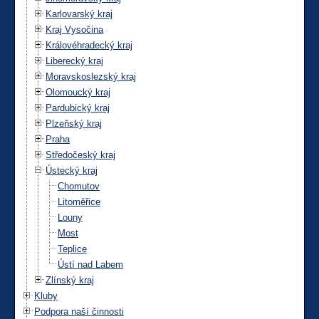
Karlovarský kraj
Kraj Vysočina
Královéhradecký kraj
Liberecký kraj
Moravskoslezský kraj
Olomoucký kraj
Pardubický kraj
Plzeňský kraj
Praha
Středočeský kraj
Ústecký kraj
Chomutov
Litoměřice
Louny
Most
Teplice
Ústí nad Labem
Zlínský kraj
Kluby
Podpora naší činnosti