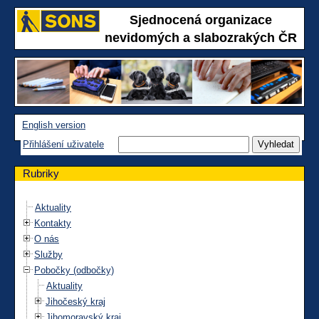
Sjednocená organizace
nevidomých a slabozrakých ČR
English version
Přihlášení uživatele
Rubriky
Aktuality
Kontakty
O nás
Služby
Pobočky (odbočky)
Aktuality
Jihočeský kraj
Jihomoravský kraj