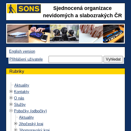
Sjednocená organizace
nevidomých a slabozrakých ČR
English version
Přihlášení uživatele
Rubriky
Aktuality
Kontakty
O nás
Služby
Pobočky (odbočky)
Aktuality
Jihočeský kraj
Jihomoravský kraj