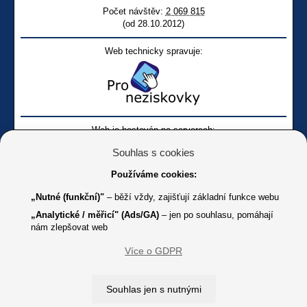
Počet návštěv:
2 069 815
(od 28.10.2012)
Web technicky spravuje:
Web je hostován na serverech:
Souhlas s cookies
Používáme cookies:
„Nutné (funkční)"
– běží vždy, zajišťují základní funkce webu
„Analytické / měřicí" (Ads/GA)
– jen po souhlasu, pomáhají
nám zlepšovat web
Facebook SONS
Facebook sbírky Bílá pastelka
SONS
Více o GDPR
Online
Youtube SONS
K jakémukoliv užití textů a obrázků uvedených na tomto serveru je
Souhlas jen s nutnými
třeba souhlas provozovatele.