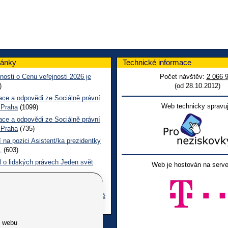
lánky
Technické informace
nosti o Cenu veřejnosti 2026 je
Počet návštěv:
2 066 
)
(od 28.10.2012)
ace a odpovědi ze Sociálně právní
Web technicky spravuj
 Praha
(1099)
ace a odpovědi ze Sociálně právní
 Praha
(735)
 na pozici Asistent/ka prezidentky
.
(603)
l o lidských právech Jeden svět
Web je hostován na serve
 CL červen č. 123 2026
(489)
ace a odpovědi na dotazy z pražské
ní poradny SONS
(256)
e webu