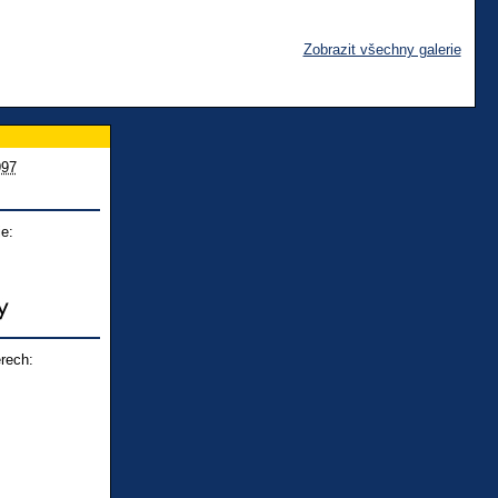
Zobrazit všechny galerie
997
e:
rech: