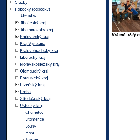
Služby
Pobočky (odbočky)
Aktuality
Jihočeský kraj
Jihomoravský kraj
Krásně užitý o
Karlovarský kraj
Kraj Vysočina
Královéhradecký kraj
Liberecký kraj
Moravskoslezský kraj
Olomoucký kraj
Pardubický kraj
Plzeňský kraj
Praha
Středočeský kraj
Ústecký kraj
Chomutov
Litoměřice
Louny
Most
Teplice