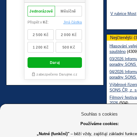
V rubrice Most
Nejčtenější č
Hlasování veřej
spuštěno
(4309
03/2026 Inform
poradny SONS
04/2026 Inform
poradny SONS
Výběrové řízení
SONS ČR, z. s
Filmový festiva
2026
(504)
Měsíčník SONS
Souhlas s cookies
05/2026 Inform
Sociálně práv
Používáme cookies:
„Nutné (funkční)"
– běží vždy, zajišťují základní funkc